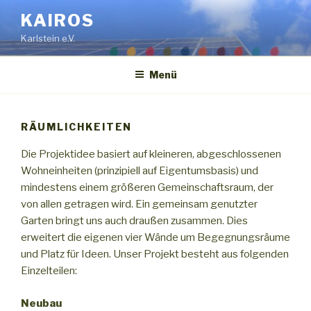
Zum
KAIROS
Inhalt
Karlstein e.V.
springen
Menü
RÄUMLICHKEITEN
Die Projektidee basiert auf kleineren, abgeschlossenen
Wohneinheiten (prinzipiell auf Eigentumsbasis) und
mindestens einem größeren Gemeinschaftsraum, der
von allen getragen wird. Ein gemeinsam genutzter
Garten bringt uns auch draußen zusammen. Dies
erweitert die eigenen vier Wände um Begegnungsräume
und Platz für Ideen. Unser Projekt besteht aus folgenden
Einzelteilen:
Neubau